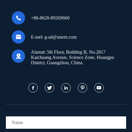

+86-8620-89269660

E-mel:
g-ad@anern.com
Alamat:
5th Floor, Building B, No.2817

Kaichuang Avenue, Science Zone, Huangpu
District, Guangzhou, China.




