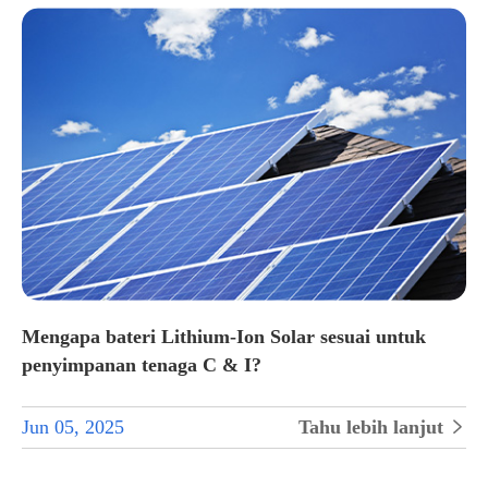
Mengapa bateri Lithium-Ion Solar sesuai untuk
penyimpanan tenaga C & I?
Jun 05, 2025
Tahu lebih lanjut

