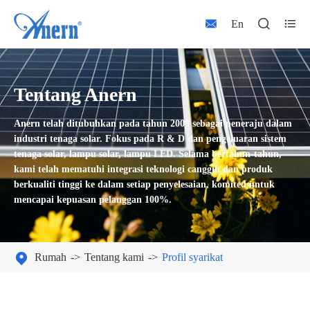



En
Tentang Anern
Anern telah ditubuhkan pada tahun 2009 sebagai peneraju dalam
industri tenaga solar. Fokus pada R & D dan pengeluaran sistem
tenaga solar, lampu solar, lampu LED. Selama bertahun-tahun,
kami telah mematuhi integrasi teknologi canggih dan produk
berkualiti tinggi ke dalam setiap penyelesaian, komited untuk
mencapai kepuasan pelanggan 100%.

Rumah
Tentang kami
Profil syarikat