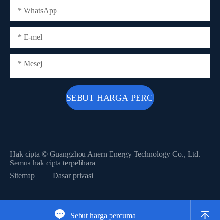
Hak cipta ©
Guangzhou Anern Energy Technology Co., Ltd.
Semua hak cipta terpelihara.
Sitemap
Dasar privasi


Sebut harga percuma