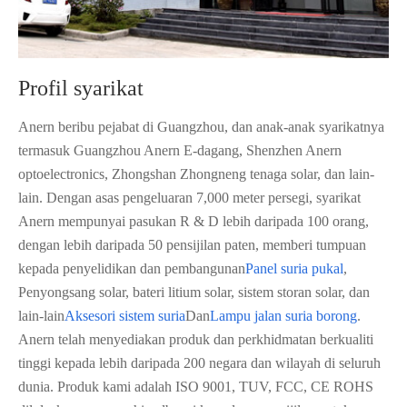
Profil syarikat
Anern beribu pejabat di Guangzhou, dan anak-anak syarikatnya
termasuk Guangzhou Anern E-dagang, Shenzhen Anern
optoelectronics, Zhongshan Zhongneng tenaga solar, dan lain-
lain. Dengan asas pengeluaran 7,000 meter persegi, syarikat
Anern mempunyai pasukan R & D lebih daripada 100 orang,
dengan lebih daripada 50 pensijilan paten, memberi tumpuan
kepada penyelidikan dan pembangunan
Panel suria pukal
,
Penyongsang solar, bateri litium solar, sistem storan solar, dan
lain-lain
Aksesori sistem suria
Dan
Lampu jalan suria borong
.
Anern telah menyediakan produk dan perkhidmatan berkualiti
tinggi kepada lebih daripada 200 negara dan wilayah di seluruh
dunia. Produk kami adalah ISO 9001, TUV, FCC, CE ROHS