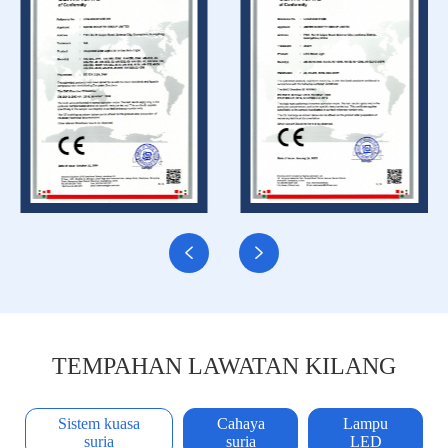


TEMPAHAN LAWATAN KILANG
Sistem kuasa
Cahaya
Lampu
suria
suria
LED