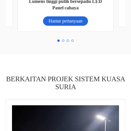
AN
Lampu jalan suria 250W
Hantar pertanyaan
BERKAITAN PROJEK SISTEM KUASA
SURIA