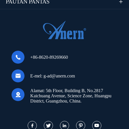
PAUTAN PANTAS


+86-8620-89269660

E-mel:
g-ad@anern.com
Alamat:
5th Floor, Building B, No.2817

Kaichuang Avenue, Science Zone, Huangpu
District, Guangzhou, China.




