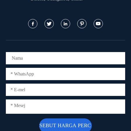




