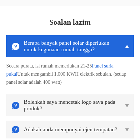
Soalan lazim
Berapa banyak panel solar diperlukan


untuk kegunaan rumah tangga?
Secara purata, isi rumah memerlukan 21-25
Panel suria
pukal
Untuk mengambil 1,000 KWH elektrik sebulan. (setiap
panel solar adalah 400 watt)
Bolehkah saya mencetak logo saya pada


produk?

Adakah anda mempunyai ejen tempatan?
