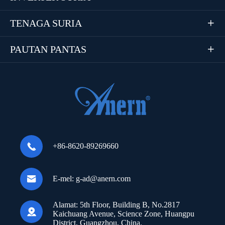
TENAGA SURIA

PAUTAN PANTAS


+86-8620-89269660

E-mel:
g-ad@anern.com
Alamat:
5th Floor, Building B, No.2817

Kaichuang Avenue, Science Zone, Huangpu
District, Guangzhou, China.