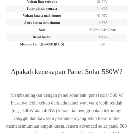
Voltan litar terbuka
51.47V
Litar pintas semasa
14.37A
Voltan kuasa maksimum
42.59V
Arus kuasa maksimum
13.62A
Saiz
2278*1134*30mm
Berat badan
32kgs
Memuatkan Qty/40HQ(PCS)
720
Apakah kecekapan Panel Solar 580W?
Membandingkan dengan panel solar lain, panel solar 580 W
biasanya lebih cekap daripada panel watt yang lebih rendah
(e.g., 300W atau 400W) kerana ia menggunakan teknologi
canggih dan kawasan permukaan yang lebih besar untuk
memaksimumkan output kuasa. Anern advanced solar panel 580