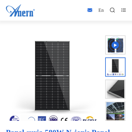



En


