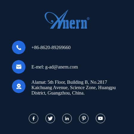

+86-8620-89269660

E-mel:
g-ad@anern.com
Alamat:
5th Floor, Building B, No.2817

Kaichuang Avenue, Science Zone, Huangpu
District, Guangzhou, China.




