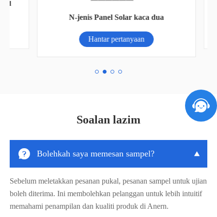
id
S
N-jenis Panel Solar kaca dua
Hantar pertanyaan
Soalan lazim

Bolehkah saya memesan sampel?

Sebelum meletakkan pesanan pukal, pesanan sampel untuk ujian
boleh diterima. Ini membolehkan pelanggan untuk lebih intuitif
memahami penampilan dan kualiti produk di Anern.