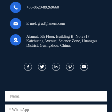

+86-8620-89269660

E-mel:
g-ad@anern.com
Alamat:
5th Floor, Building B, No.2817

Kaichuang Avenue, Science Zone, Huangpu
District, Guangzhou, China.




