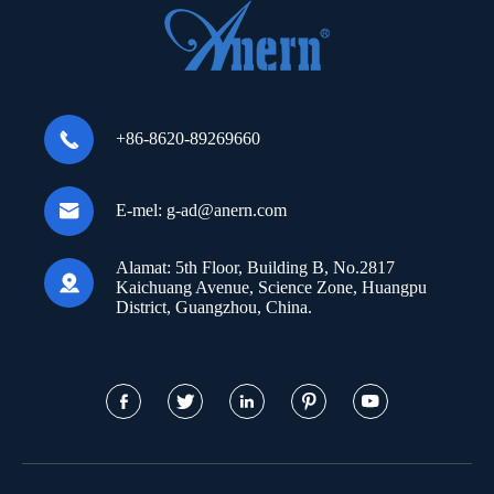

+86-8620-89269660

E-mel:
g-ad@anern.com
Alamat:
5th Floor, Building B, No.2817

Kaichuang Avenue, Science Zone, Huangpu
District, Guangzhou, China.




