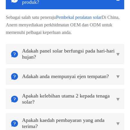
produk?
Sebagai salah satu peneraju
Pembekal peralatan solar
Di China,
Anern menyediakan perkhidmatan OEM dan ODM untuk
memenuhi pelbagai keperluan anda.
Adakah panel solar berfungsi pada hari-hari


hujan?

Adakah anda mempunyai ejen tempatan?

Apakah kelebihan utama 2 kepada tenaga


solar?
Apakah kaedah pembayaran yang anda


terima?