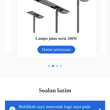
al
S
Lampu jalan suria 200W
Hantar pertanyaan
Soalan lazim
Bolehkah saya mencetak logo saya pada

