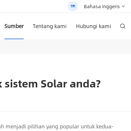
Bahasa inggeris


Sumber
Tentang kami
Hubungi kami

ih dan produk berkualiti tinggi.
 AN-SCI-PRO2000/3200
ium yang dipasang di dinding
a jalan cahaya (AN-SLZ2)
/3200 - 翻译中...
Lampu jalan suria All-In-One yang dipatenkan (SLV2)
AN-SCI-ES siri Solar Inverter AN-SCI-ES1000/1500
AN-SCI-EVO siri Solar Inverter AN-SCI-EVO10200
Satu-LPB-Npro siri 48V200AH bateri litium yang dipasang di dinding
k sistem Solar anda?
ah menjadi pilihan yang popular untuk kedua-