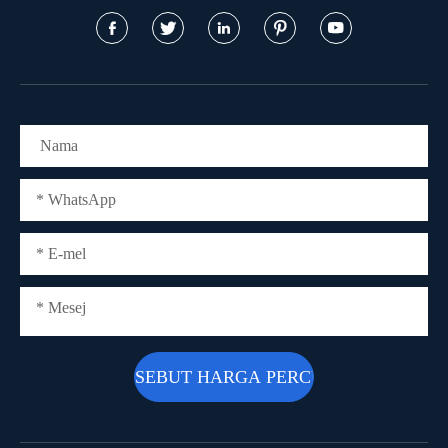




