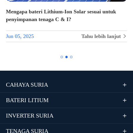
Mengapa bateri Lithium-Ion Solar sesuai untuk
penyimpanan tenaga C & I?
Jun 05, 2025
Tahu lebih lanjut


CAHAYA SURIA

BATERI LITIUM

INVERTER SURIA

TENAGA SURIA
