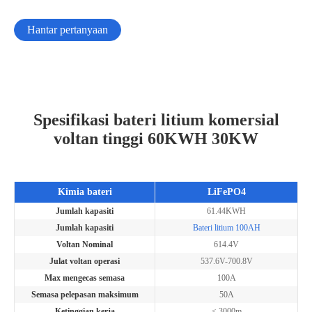
Hantar pertanyaan
Spesifikasi bateri litium komersial
voltan tinggi 60KWH 30KW
Kimia bateri
LiFePO4
Jumlah kapasiti
61.44KWH
Jumlah kapasiti
Bateri litium 100AH
Voltan Nominal
614.4V
Julat voltan operasi
537.6V-700.8V
Max mengecas semasa
100A
Semasa pelepasan maksimum
50A
Ketinggian kerja
≤ 3000m