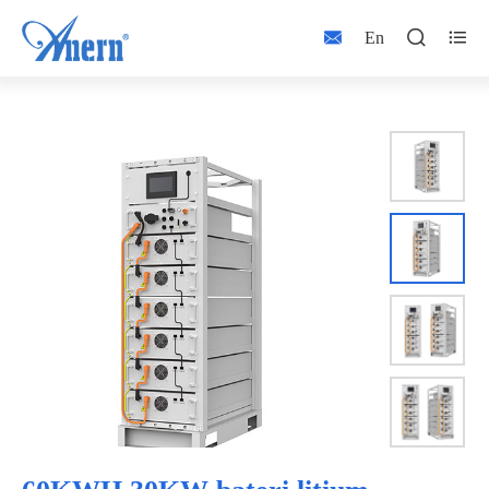



En

