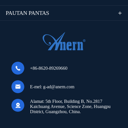
PAUTAN PANTAS


+86-8620-89269660

E-mel:
g-ad@anern.com
Alamat:
5th Floor, Building B, No.2817

Kaichuang Avenue, Science Zone, Huangpu
District, Guangzhou, China.