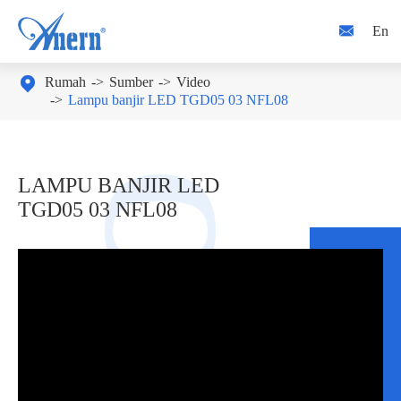

En

Rumah
Sumber
Video
Lampu banjir LED TGD05 03 NFL08
LAMPU BANJIR LED
TGD05 03 NFL08