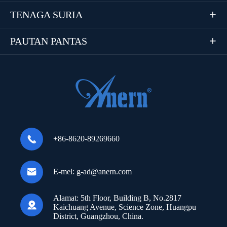
TENAGA SURIA

PAUTAN PANTAS


+86-8620-89269660

E-mel:
g-ad@anern.com
Alamat:
5th Floor, Building B, No.2817

Kaichuang Avenue, Science Zone, Huangpu
District, Guangzhou, China.