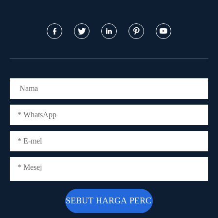




