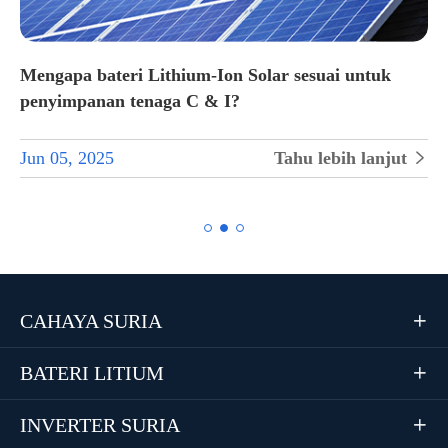
Mengapa bateri Lithium-Ion Solar sesuai untuk
penyimpanan tenaga C & I?
Jun 05, 2025
Tahu lebih lanjut


CAHAYA SURIA

BATERI LITIUM

INVERTER SURIA
