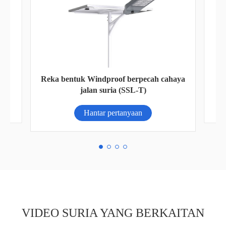
haya
AN-FGI-DU4200 siri Solar Inverter AN-
FGI-DU4200
Hantar pertanyaan
VIDEO SURIA YANG BERKAITAN