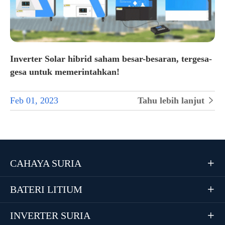
Inverter Solar hibrid saham besar-besaran, tergesa-
gesa untuk memerintahkan!
Feb 01, 2023
Tahu lebih lanjut

CAHAYA SURIA

BATERI LITIUM

INVERTER SURIA
