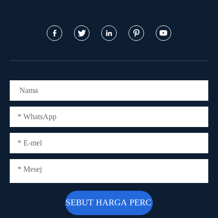




