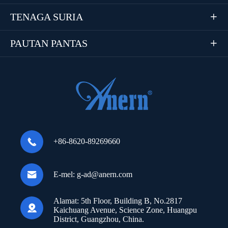
TENAGA SURIA

PAUTAN PANTAS


+86-8620-89269660

E-mel:
g-ad@anern.com
Alamat:
5th Floor, Building B, No.2817

Kaichuang Avenue, Science Zone, Huangpu
District, Guangzhou, China.