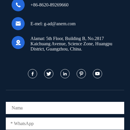

+86-8620-89269660

E-mel:
g-ad@anern.com
Alamat:
5th Floor, Building B, No.2817

Kaichuang Avenue, Science Zone, Huangpu
District, Guangzhou, China.




