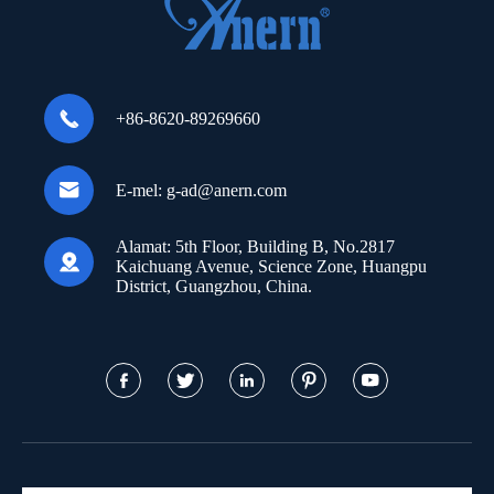

+86-8620-89269660

E-mel:
g-ad@anern.com
Alamat:
5th Floor, Building B, No.2817

Kaichuang Avenue, Science Zone, Huangpu
District, Guangzhou, China.




