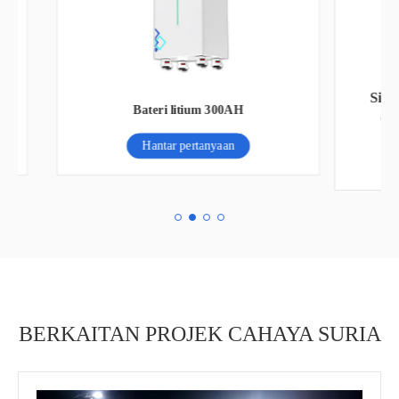
114
Sistem kuasa Solar 15-50kw off Grid
dengan bateri litium voltan tinggi
Hantar pertanyaan
BERKAITAN PROJEK CAHAYA SURIA