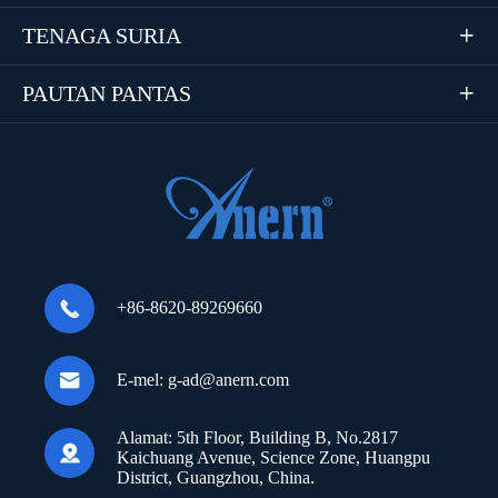
TENAGA SURIA

PAUTAN PANTAS


+86-8620-89269660

E-mel:
g-ad@anern.com
Alamat:
5th Floor, Building B, No.2817

Kaichuang Avenue, Science Zone, Huangpu
District, Guangzhou, China.