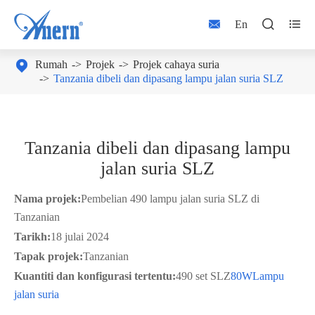



En

Rumah
Projek
Projek cahaya suria
Tanzania dibeli dan dipasang lampu jalan suria SLZ
Tanzania dibeli dan dipasang lampu
jalan suria SLZ
Nama projek:
Pembelian 490 lampu jalan suria SLZ di
Tanzanian
Tarikh:
18 julai 2024
Tapak projek:
Tanzanian
Kuantiti dan konfigurasi tertentu:
490 set SLZ
80W
Lampu
jalan suria