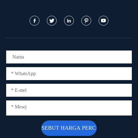




