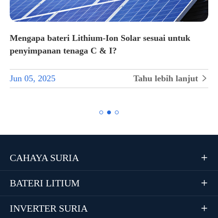
Mengapa bateri Lithium-Ion Solar sesuai untuk
penyimpanan tenaga C & I?
Jun 05, 2025
Tahu lebih lanjut


CAHAYA SURIA

BATERI LITIUM

INVERTER SURIA
