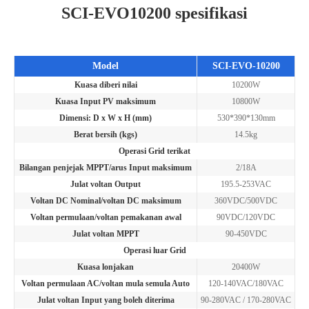
SCI-EVO10200 spesifikasi
Model
SCI-EVO-10200
Kuasa diberi nilai
10200W
Kuasa Input PV maksimum
10800W
Dimensi: D x W x H (mm)
530*390*130mm
Berat bersih (kgs)
14.5kg
Operasi Grid terikat
Bilangan penjejak MPPT/arus Input maksimum
2/18A
Julat voltan Output
195.5-253VAC
Voltan DC Nominal/voltan DC maksimum
360VDC/500VDC
Voltan permulaan/voltan pemakanan awal
90VDC/120VDC
Julat voltan MPPT
90-450VDC
Operasi luar Grid
Kuasa lonjakan
20400W
Voltan permulaan AC/voltan mula semula Auto
120-140VAC/180VAC
Julat voltan Input yang boleh diterima
90-280VAC / 170-280VAC