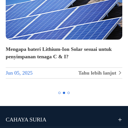
Mengapa bateri Lithium-Ion Solar sesuai untuk
penyimpanan tenaga C & I?
Jun 05, 2025
Tahu lebih lanjut


CAHAYA SURIA
