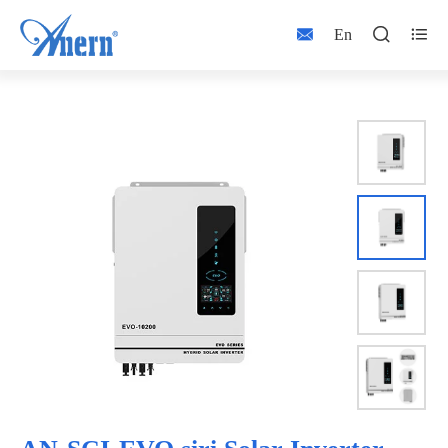



En

