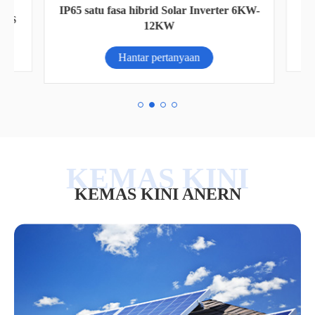
A
IP65 satu fasa hibrid Solar Inverter 6KW-
 UPS
12KW
Hantar pertanyaan
KEMAS KINI ANERN