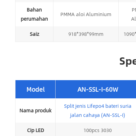
Bahan
P
PMMA aloi Aluminium
perumahan
A
Saiz
918*398*99mm
1090
Spe
Model
AN-SSL-I-60W
Split jenis Lifepo4 bateri suria
Nama produk
jalan cahaya (AN-SSL-I)
Cip LED
100pcs 3030