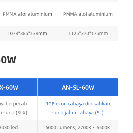
PMMA aloi aluminium
PMMA aloi aluminium
1078*385*139mm
1125*370*175mm
 60W
X-60W
AN-SL-60W
isi berpecah
RGB ekor-cahaya dipisahkan
 suria (SLX)
suria jalan cahaya (SL)
3030 led
6000 Lumens, 2700K ~ 6500K