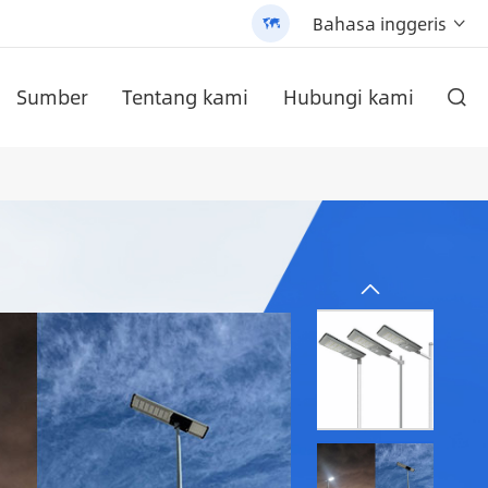
Bahasa inggeris


Sumber
Tentang kami
Hubungi kami

ih dan produk berkualiti tinggi.
 AN-SCI-PRO2000/3200
ium yang dipasang di dinding
a jalan cahaya (AN-SLZ2)
/3200 - 翻译中...
Lampu jalan suria All-In-One yang dipatenkan (SLV2)
AN-SCI-ES siri Solar Inverter AN-SCI-ES1000/1500
AN-SCI-EVO siri Solar Inverter AN-SCI-EVO10200
Satu-LPB-Npro siri 48V200AH bateri litium yang dipasang di dinding
