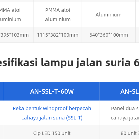
MMA aloi
PMMA aloi
Aluminium
luminium
aluminium
*395*103mm
1115*382*100mm
640*360*100mm
sifikasi lampu jalan suria
AN-SSL-T-60W
AN-SL
Reka bentuk Windproof berpecah
Panel dua s
cahaya jalan suria (SSL-T)
cahaya jalan
Cip LED 150 unit
80 unit 