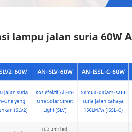
asi lampu jalan suria 60W A
SLV2-60W
AN-SLV-60W
AN-ISSL-C-60W
 jalan suria
Kos efektif All-In-
Semua-dalam-satu
In-One yang
One Solar Street
suria jalan cahaya
enkan (SLV2)
Light (SLV)
150LM/W (ISSL-C)
162 unit led,