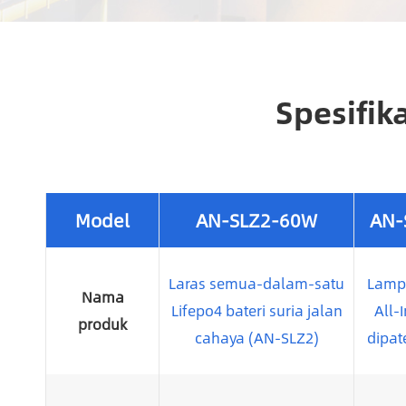
Spesifik
Model
AN-SLZ2-60W
AN-
Laras semua-dalam-satu
Lampu
Nama
Lifepo4 bateri suria jalan
All-
produk
cahaya (AN-SLZ2)
dipat