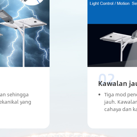
Kawalan ja
ran sehingga
Tiga mod pen
ekanikal yang
jauh. Kawala
cahaya dan k