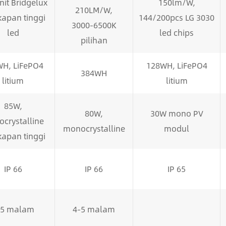
nit Bridgelux
150lm/W,
210LM/W,
kapan tinggi
144/200pcs LG 3030
3000-6500K
led
led chips
pilihan
H, LiFePO4
128WH, LiFePO4
384WH
litium
litium
85W,
80W,
30W mono PV
crystalline
monocrystalline
modul
kapan tinggi
IP 66
IP 66
IP 65
-5 malam
4-5 malam