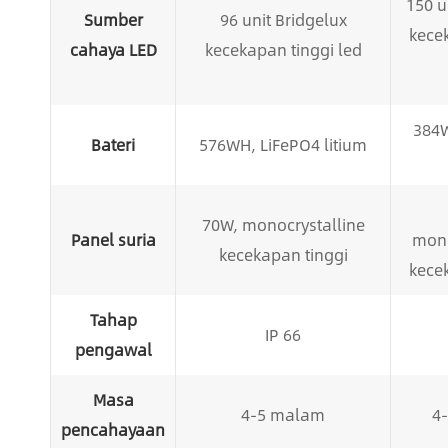
150 u
Sumber
96 unit Bridgelux
kece
cahaya LED
kecekapan tinggi led
384W
Bateri
576WH, LiFePO4 litium
70W, monocrystalline
Panel suria
mono
kecekapan tinggi
kece
Tahap
IP 66
pengawal
Masa
4-5 malam
4
pencahayaan