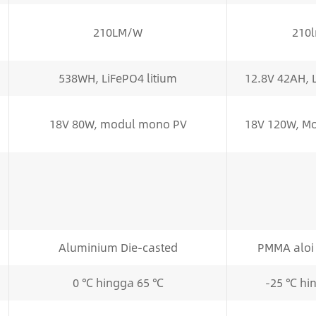
210LM/W
210
538WH, LiFePO4 litium
12.8V 42AH, L
18V 80W, modul mono PV
18V 120W, Mo
i
Aluminium Die-casted
PMMA aloi
0 ℃ hingga 65 ℃
-25 ℃ hi