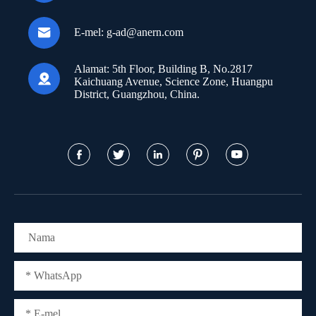

E-mel:
g-ad@anern.com
Alamat:
5th Floor, Building B, No.2817

Kaichuang Avenue, Science Zone, Huangpu
District, Guangzhou, China.




